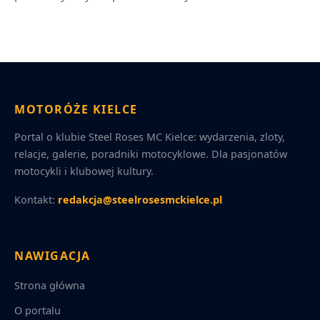
MOTORÓŻE KIELCE
Portal o klubie Steel Roses MC Kielce: wydarzenia, zloty,
relacje, galerie, poradniki motocyklowe. Dla pasjonatów
motocykli i klubowej kultury.
Kontakt:
redakcja@steelrosesmckielce.pl
NAWIGACJA
Strona główna
O portalu