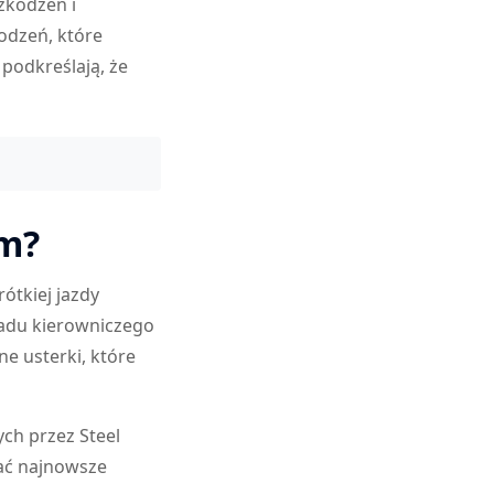
zkodzeń i
odzeń, które
podkreślają, że
em?
ótkiej jazdy
ładu kierowniczego
e usterki, które
ch przez Steel
ać najnowsze