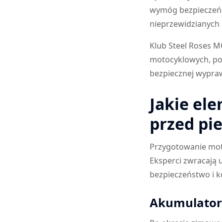
wymóg bezpieczeńs
nieprzewidzianych a
Klub Steel Roses M
motocyklowych, po
bezpiecznej wypra
Jakie el
przed pi
Przygotowanie mot
Eksperci zwracają
bezpieczeństwo i k
Akumulator 