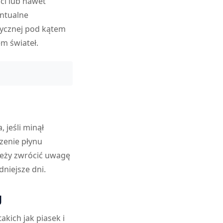
ci lub nawet
entualne
rycznej pod kątem
m świateł.
 jeśli minął
zenie płynu
leży zwrócić uwagę
niejsze dni.
g
ich jak piasek i