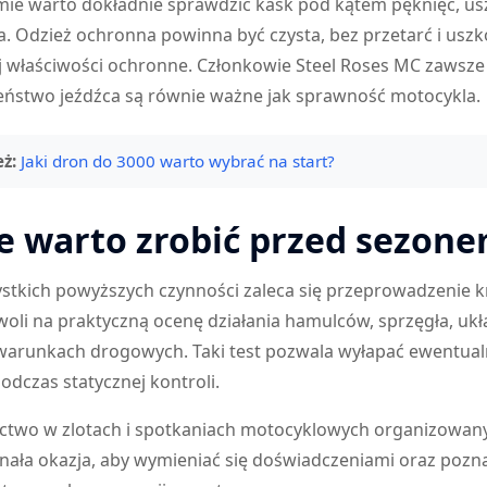
zimie warto dokładnie sprawdzić kask pod kątem pęknięć, us
a. Odzież ochronna powinna być czysta, bez przetarć i uszk
j właściwości ochronne. Członkowie Steel Roses MC zawsze 
eństwo jeźdźca są równie ważne jak sprawność motocykla.
ż:
Jaki dron do 3000 warto wybrać na start?
ze warto zrobić przed sezon
tkich powyższych czynności zaleca się przeprowadzenie kr
woli na praktyczną ocenę działania hamulców, sprzęgła, uk
 warunkach drogowych. Taki test pozwala wyłapać ewentualn
odczas statycznej kontroli.
ctwo w zlotach i spotkaniach motocyklowych organizowany
nała okazja, aby wymieniać się doświadczeniami oraz pozn