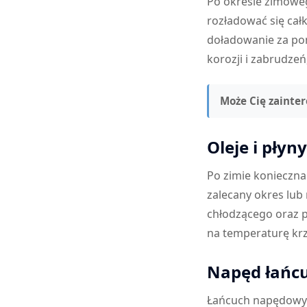
Po okresie zimoweg
rozładować się cał
doładowanie za pom
korozji i zabrudze
Może Cię zainte
Oleje i płyn
Po zimie konieczna 
zalecany okres lub
chłodzącego oraz 
na temperaturę krz
Napęd łańcu
Łańcuch napędowy 