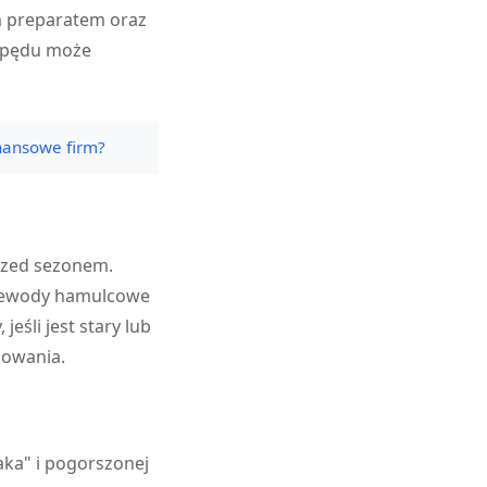
m preparatem oraz
napędu może
nansowe firm?
rzed sezonem.
rzewody hamulcowe
śli jest stary lub
mowania.
aka" i pogorszonej