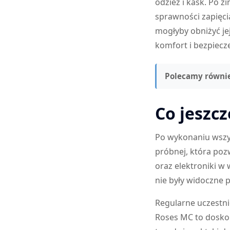
odzież i kask. Po 
sprawności zapięci
mogłyby obniżyć je
komfort i bezpiecz
Polecamy równie
Co jeszc
Po wykonaniu wszys
próbnej, która poz
oraz elektroniki w
nie były widoczne p
Regularne uczestni
Roses MC to dosko