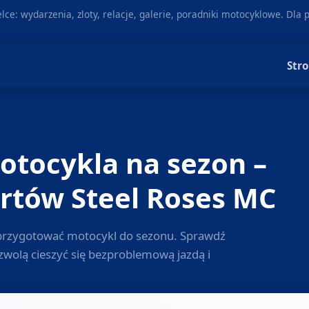
ce: wydarzenia, zloty, relacje, galerie, poradniki motocyklowe. Dla 
Str
tocykla na sezon –
rtów Steel Roses MC
 przygotować motocykl do sezonu. Sprawdź
zwolą cieszyć się bezproblemową jazdą i