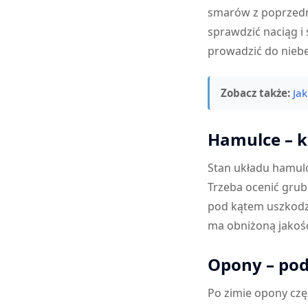
smarów z poprzedn
sprawdzić naciąg i
prowadzić do niebe
Zobacz także:
Ja
Hamulce – k
Stan układu hamul
Trzeba ocenić gru
pod kątem uszkodze
ma obniżoną jakoś
Opony – pod
Po zimie opony czę