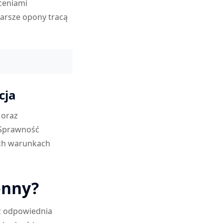
eceniami
tarsze opony tracą
cja
 oraz
 Sprawność
ych warunkach
onny?
eż odpowiednia