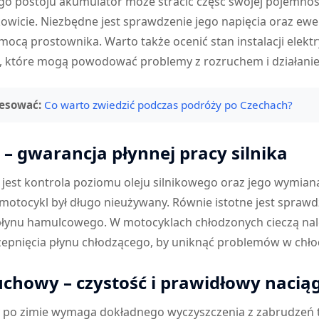
o postoju akumulator może stracić część swojej pojemnoś
kowicie. Niezbędne jest sprawdzenie jego napięcia oraz ew
ocą prostownika. Warto także ocenić stan instalacji elekt
ń, które mogą powodować problemy z rozruchem i działanie
resować:
Co warto zwiedzić podczas podróży po Czechach?
y – gwarancja płynnej pracy silnika
jest kontrola poziomu oleju silnikowego oraz jego wymiana,
 motocykl był długo nieużywany. Równie istotne jest sprawd
płynu hamulcowego. W motocyklach chłodzonych cieczą na
epnięcia płynu chłodzącego, by uniknąć problemów w chłod
chowy – czystość i prawidłowy nacią
po zimie wymaga dokładnego wyczyszczenia z zabrudzeń tak