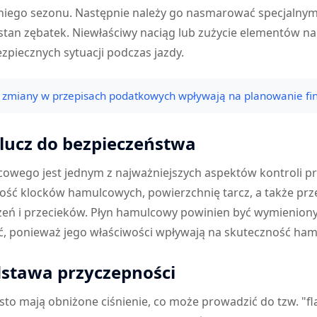
iego sezonu. Następnie należy go nasmarować specjalny
 stan zębatek. Niewłaściwy naciąg lub zużycie elementów 
zpiecznych sytuacji podczas jazdy.
k zmiany w przepisach podatkowych wpływają na planowanie fi
lucz do bezpieczeństwa
cowego jest jednym z najważniejszych aspektów kontroli p
bość klocków hamulcowych, powierzchnię tarcz, a także p
ń i przecieków. Płyn hamulcowy powinien być wymieniony, je
ć, ponieważ jego właściwości wpływają na skuteczność ha
stawa przyczepności
sto mają obniżone ciśnienie, co może prowadzić do tzw. "fl