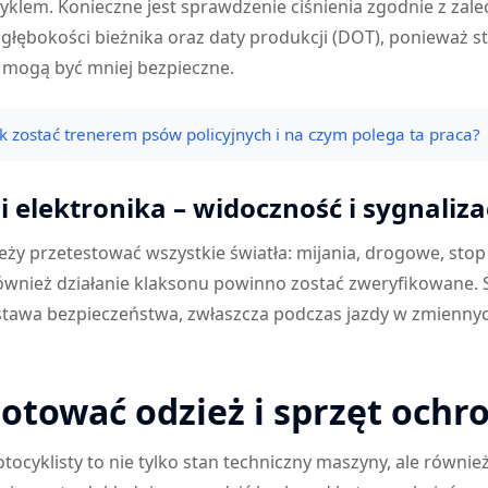
yklem. Konieczne jest sprawdzenie ciśnienia zgodnie z zal
głębokości bieżnika oraz daty produkcji (DOT), ponieważ s
 mogą być mniej bezpieczne.
ak zostać trenerem psów policyjnych i na czym polega ta praca?
i elektronika – widoczność i sygnaliza
ży przetestować wszystkie światła: mijania, drogowe, stop
ównież działanie klaksonu powinno zostać zweryfikowane.
dstawa bezpieczeństwa, zwłaszcza podczas jazdy w zmienn
gotować odzież i sprzęt ochr
ocyklisty to nie tylko stan techniczny maszyny, ale równi