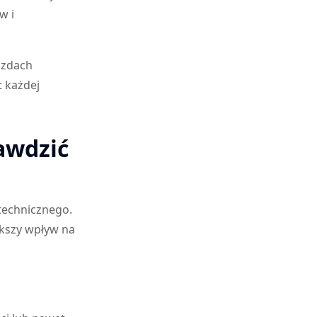
w i
azdach
 każdej
awdzić
technicznego.
ększy wpływ na