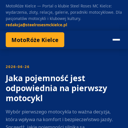
MotoRóże Kielce — Portal o klubie Steel Roses MC Kielce:
wydarzenia, zloty, relacje, galerie, poradniki motocyklowe. Dla
pasjonatów motocykli i klubowej kultury.
redakcja@steelrosesmckielce.pl
MotoRóże Kielce
2026-06-26
Jaka pojemność jest
odpowiednia na pierwszy
motocykl
Wybór pierwszego motocykla to ważna decyzja,
która wpływa na komfort i bezpieczeństwo jazdy.
Sprawdź, jakie pojemności silnika są