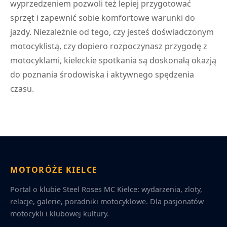
wyprzedzeniem pozwoli też lepiej przygotować
sprzęt i zapewnić sobie komfortowe warunki do
jazdy. Niezależnie od tego, czy jesteś doświadczonym
motocyklistą, czy dopiero rozpoczynasz przygodę z
motocyklami, kieleckie spotkania są doskonałą okazją
do poznania środowiska i aktywnego spędzenia
czasu.
MOTORÓŻE KIELCE
Portal o klubie Steel Roses MC Kielce: wydarzenia, zloty,
relacje, galerie, poradniki motocyklowe. Dla pasjonatów
motocykli i klubowej kultury.