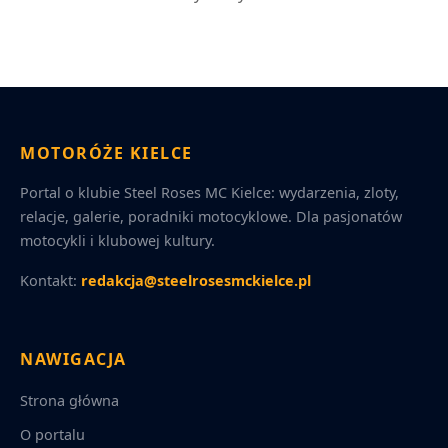
MOTORÓŻE KIELCE
Portal o klubie Steel Roses MC Kielce: wydarzenia, zloty,
relacje, galerie, poradniki motocyklowe. Dla pasjonatów
motocykli i klubowej kultury.
Kontakt:
redakcja@steelrosesmckielce.pl
NAWIGACJA
Strona główna
O portalu