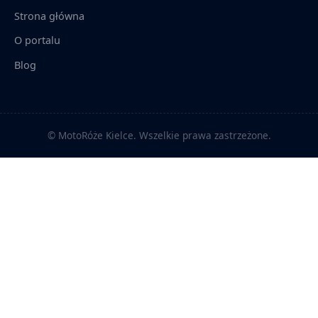
Strona główna
O portalu
Blog
© MotoRóże Kielce. Wszelkie prawa zastrzeżone.