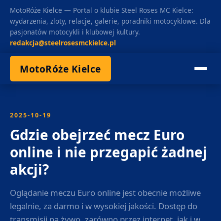
MotoRóże Kielce — Portal o klubie Steel Roses MC Kielce:
wydarzenia, zloty, relacje, galerie, poradniki motocyklowe. Dla
pasjonatów motocykli i klubowej kultury.
redakcja@steelrosesmckielce.pl
MotoRóże Kielce
2025-10-19
Gdzie obejrzeć mecz Euro
online i nie przegapić żadnej
akcji?
Oglądanie meczu Euro online jest obecnie możliwe
legalnie, za darmo i w wysokiej jakości. Dostęp do
transmisji na żywo, zarówno przez internet, jak i w