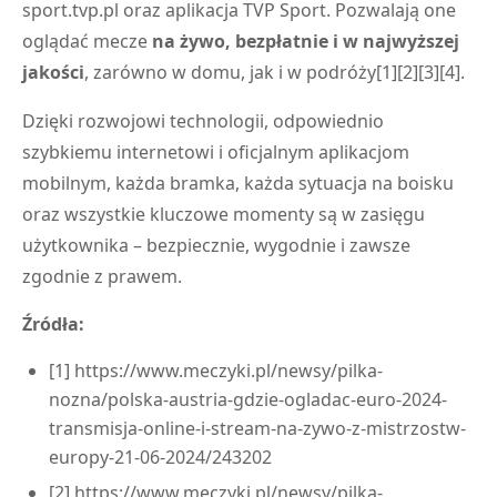
sport.tvp.pl oraz aplikacja TVP Sport. Pozwalają one
oglądać mecze
na żywo, bezpłatnie i w najwyższej
jakości
, zarówno w domu, jak i w podróży[1][2][3][4].
Dzięki rozwojowi technologii, odpowiednio
szybkiemu internetowi i oficjalnym aplikacjom
mobilnym, każda bramka, każda sytuacja na boisku
oraz wszystkie kluczowe momenty są w zasięgu
użytkownika – bezpiecznie, wygodnie i zawsze
zgodnie z prawem.
Źródła:
[1] https://www.meczyki.pl/newsy/pilka-
nozna/polska-austria-gdzie-ogladac-euro-2024-
transmisja-online-i-stream-na-zywo-z-mistrzostw-
europy-21-06-2024/243202
[2] https://www.meczyki.pl/newsy/pilka-